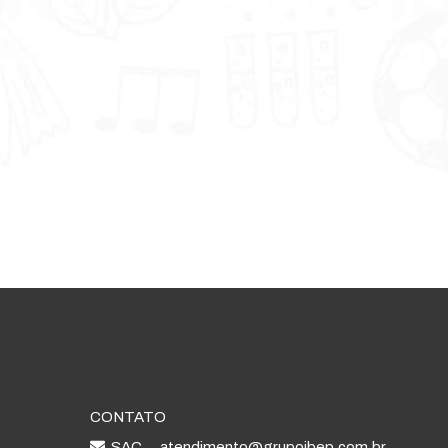
CONTATO
SAC
atendimento@grupoibep.com.br