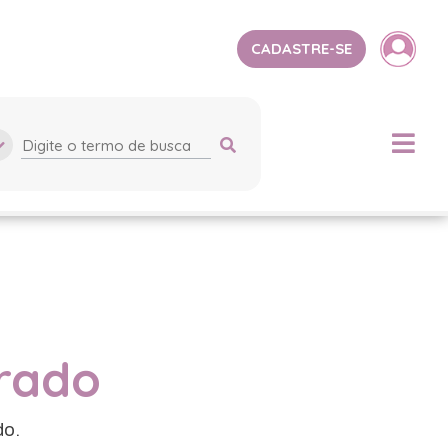
CADASTRE-SE
trado
do.