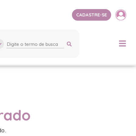
CADASTRE-SE
trado
do.