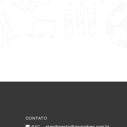
CONTATO
SAC
atendimento@grupoibep.com.br