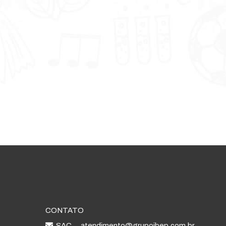
CONTATO
SAC
atendimento@grupoibep.com.br