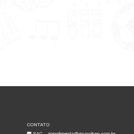
CONTATO
SAC
atendimento@grupoibep.com.br