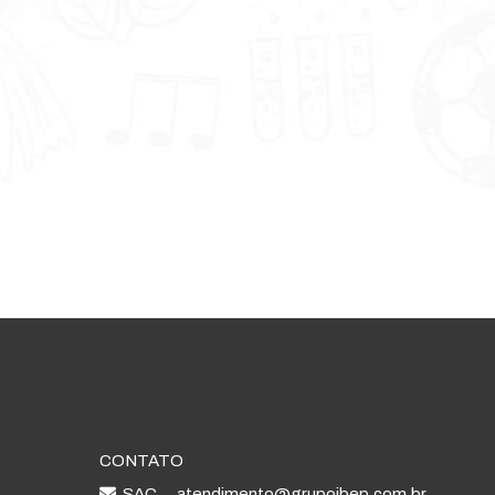
CONTATO
SAC
atendimento@grupoibep.com.br