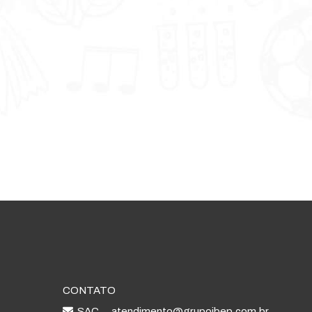
CONTATO
SAC
atendimento@grupoibep.com.br