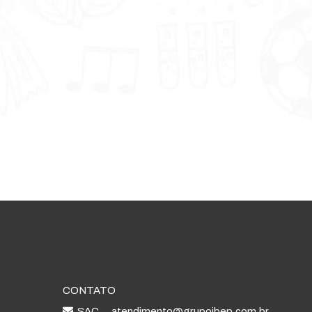
CONTATO
SAC
atendimento@grupoibep.com.br