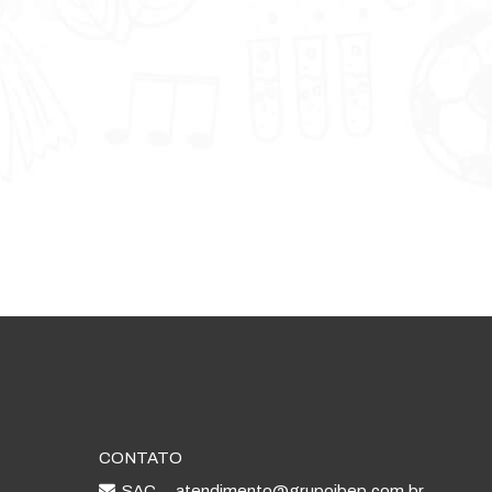
CONTATO
SAC
atendimento@grupoibep.com.br