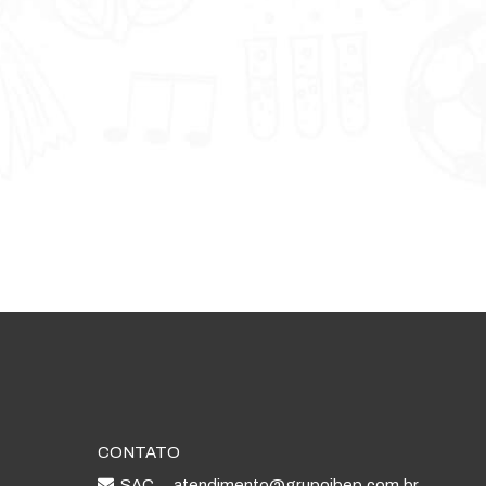
CONTATO
SAC
atendimento@grupoibep.com.br