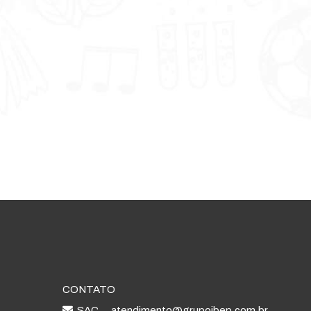
CONTATO
SAC
atendimento@grupoibep.com.br