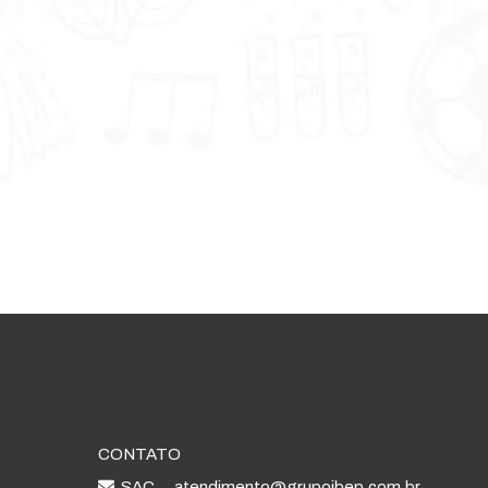
CONTATO
SAC
atendimento@grupoibep.com.br