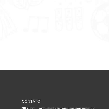
CONTATO
SAC
atendimento@grupoibep.com.br