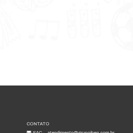
CONTATO
SAC
atendimento@grupoibep.com.br