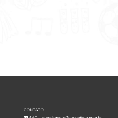
CONTATO
SAC
atendimento@grupoibep.com.br