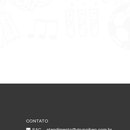
CONTATO
SAC
atendimento@grupoibep.com.br