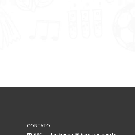
CONTATO
SAC
atendimento@grupoibep.com.br