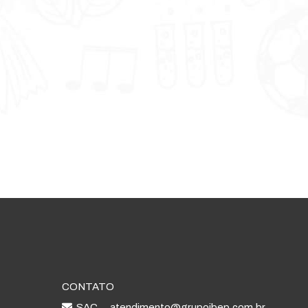
CONTATO
SAC
atendimento@grupoibep.com.br